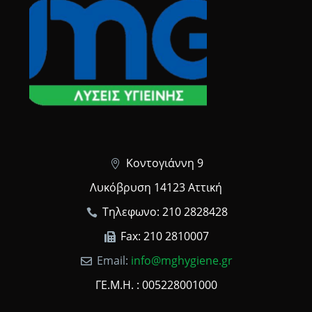
Κοντογιάννη 9
Λυκόβρυση 14123 Αττική
Τηλεφωνο: 210 2828428
Fax: 210 2810007
Email:
info@mghygiene.gr
ΓΕ.Μ.Η. : 005228001000