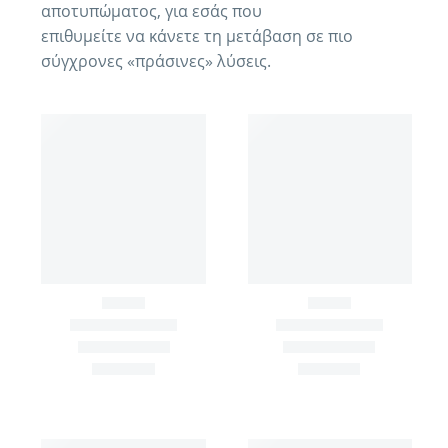
αποτυπώματος, για εσάς που
επιθυμείτε να κάνετε τη μετάβαση σε πιο
σύγχρονες «πράσινες» λύσεις.
ECO-FRIENDLY
,
EΠΙΧΕΊΡΗΣΗ
,
ΒΙΟΜΗΧΑΝΊΑ
,
ΒΙΟΜΗΧΑΝΊΑ ΤΡΟΦΊΜΩΝ
ECO-FRIENDLY
,
MOPPING TROLLEYS
,
ΒΙΟΜΗΧΑΝΙΚΆ Ρ
,
ΕΞΟ
ECONATURAL DAIRY
GIOTTO REUSE 25LT
WIPE 2350
ΚΑΡΟΤΣΙ ΜΟΝΟ