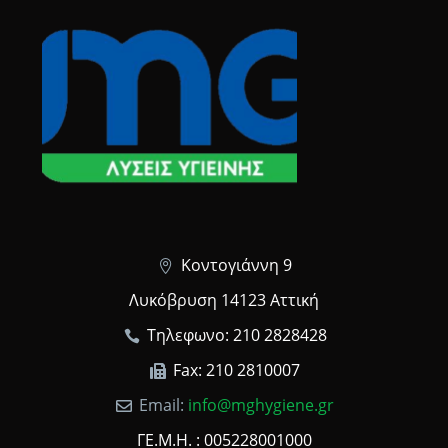
Κοντογιάννη 9
Λυκόβρυση 14123 Αττική
Τηλεφωνο: 210 2828428
Fax: 210 2810007
Email:
info@mghygiene.gr
ΓΕ.Μ.Η. : 005228001000