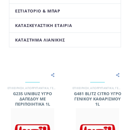
ΕΣΤΙΑΤΌΡΙΟ & ΜΠΑΡ
ΚΑΤΑΣΚΕΥΑΣΤΙΚΉ ΕΤΑΙΡΊΑ
ΚΑΤΆΣΤΗΜΑ ΛΙΑΝΙΚΉΣ
EΠΙΧΕΊΡΗΣΗ
,
ΑΠΟΡΡΥΠΑΝΤΙΚΆ
,
ΓΕΝΙΚΉΣ ΧΡΉΣΗΣ / ΔΆΠΕΔΑ
EΠΙΧΕΊΡΗΣΗ
,
ΓΡΑΦΕΊΟ
,
ΑΠΟΡΡΥΠΑΝΤΙΚΆ
,
ΚΑΤΑΣΚΕΥΑΣΤΙΚΉ ΕΤ
,
ΓΕΝΙΚΉΣ ΧΡΉΣΗΣ / ΔΆΠΕΔΑ
G235 UNIBUZ ΥΓΡΟ
G481 BLITZ CITRO ΥΓΡΟ
ΔΑΠΕΔΟΥ ΜΕ
ΓΕΝΙΚΟΥ ΚΑΘΑΡΙΣΜΟΥ
ΠΕΡΙΠΟΙΗΤΙΚΑ 1L
1L