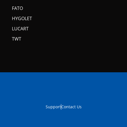
FATO
HYGOLET
LUCART
TWT
Support
Contact Us