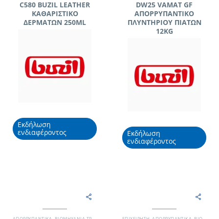
C580 BUZIL LEATHER
DW25 VAMAT GF
ΚΑΘΑΡΙΣΤΙΚΟ
ΑΠΟΡΡΥΠΑΝΤΙΚΟ
ΔΕΡΜΑΤΩΝ 250ML
ΠΛΥΝΤΗΡΙΟΥ ΠΙΑΤΩΝ
12KG
Εκδήλωση
ενδιαφέροντος
Εκδήλωση
ενδιαφέροντος
ΑΠΟΡΡΥΠΑΝΤΙΚΆ
,
ΒΙΟΜΗΧΑΝΊΑ ΤΡΟΦΊΜΩΝ
,
ΓΡΑΦΕΊΟ
EΠΙΧΕΊΡΗΣΗ
,
ΜΟΝΆΔΑ ΥΓΕΊΑΣ
,
ΑΠΟΡΡΥΠΑΝΤΙΚΆ
,
ΞΕΝΟΔΟΧΕΊΟ
,
ΒΙΟΜΗΧΑΝΊΑ ΤΡΟΦΊΜΩΝ
,
ΠΙΆ