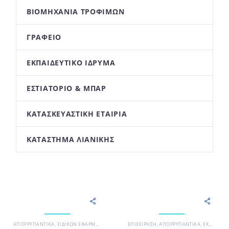
ΒΙΟΜΗΧΑΝΊΑ ΤΡΟΦΊΜΩΝ
ΓΡΑΦΕΊΟ
ΕΚΠΑΙΔΕΥΤΙΚΌ ΊΔΡΥΜΑ
ΕΣΤΙΑΤΌΡΙΟ & ΜΠΑΡ
ΚΑΤΑΣΚΕΥΑΣΤΙΚΉ ΕΤΑΙΡΊΑ
ΚΑΤΆΣΤΗΜΑ ΛΙΑΝΙΚΉΣ
ΑΠΟΡΡΥΠΑΝΤΙΚΆ
,
ΕΙΔΙΚΏΝ ΕΦΑΡΜΟΓΏΝ
,
ΣΥΝΕΡΓΕΊΟ ΚΑΘΑΡΙΣΜΟΎ
EΠΙΧΕΊΡΗΣΗ
,
ΑΠΟΡΡΥΠΑΝΤΙΚΆ
,
ΧΗΜΙΚΆ - ΑΠΟΡΡΥΠΑΝ
,
ΕΚΠΑΙΔΕΥΤΙΚΌ ΊΔΡΥΜΑ