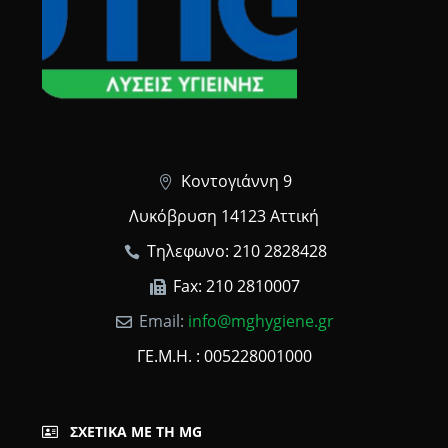
Κοντογιάννη 9
Λυκόβρυση 14123 Αττική
Τηλεφωνο: 210 2828428
Fax: 210 2810007
Email:
info@mghygiene.gr
ΓΕ.Μ.Η. : 005228001000
ΣΧΕΤΙΚΆ ΜΕ ΤΗ MG