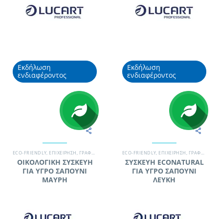
Εκδήλωση
Εκδήλωση
ενδιαφέροντος
ενδιαφέροντος
ECO-FRIENDLY
,
EΠΙΧΕΊΡΗΣΗ
,
ΓΡΑΦΕΊΟ
,
ΞΕΝΟΔΟΧΕΊΟ
ECO-FRIENDLY
,
ΣΥΝΕΡΓΕΊΟ ΚΑΘΑΡΙΣΜΟΎ
,
EΠΙΧΕΊΡΗΣΗ
,
ΓΡΑΦΕΊΟ
,
ΣΥΣΚΕΥΈΣ
,
ΞΕ
,
ΟΙΚΟΛΟΓΙΚΗ ΣΥΣΚΕΥΗ
ΣΥΣΚΕΥΗ ECONATURAL
ΓΙΑ ΥΓΡΟ ΣΑΠΟΥΝΙ
ΓΙΑ ΥΓΡΟ ΣΑΠΟΥΝΙ
ΜΑΥΡΗ
ΛΕΥΚΗ