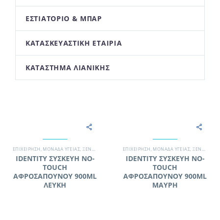
ΕΣΤΙΑΤΌΡΙΟ & ΜΠΑΡ
ΚΑΤΑΣΚΕΥΑΣΤΙΚΉ ΕΤΑΙΡΊΑ
ΚΑΤΆΣΤΗΜΑ ΛΙΑΝΙΚΉΣ
EΠΙΧΕΊΡΗΣΗ
,
ΜΟΝΆΔΑ ΥΓΕΊΑΣ
,
ΞΕΝΟΔΟΧΕΊΟ
,
ΣΥΝΕΡΓΕΊΟ ΚΑΘΑΡΙΣΜΟΎ
EΠΙΧΕΊΡΗΣΗ
,
ΜΟΝΆΔΑ ΥΓΕΊΑΣ
,
ΣΥΣΚΕΥΈΣ
,
ΞΕΝΟΔΟΧΕΊΟ
,
ΣΥΣΚΕΥΈ
IDENTITY ΣΥΣΚΕΥΗ NO-
IDENTITY ΣΥΣΚΕΥΗ NO-
TOUCH
TOUCH
ΑΦΡΟΣΑΠΟΥΝΟΥ 900ML
ΑΦΡΟΣΑΠΟΥΝΟΥ 900ML
ΛΕΥΚΗ
ΜΑΥΡΗ