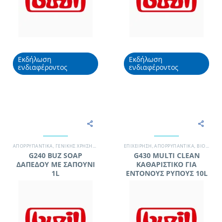
Εκδήλωση
Εκδήλωση
ενδιαφέροντος
ενδιαφέροντος
ΑΠΟΡΡΥΠΑΝΤΙΚΆ
,
ΓΕΝΙΚΉΣ ΧΡΉΣΗΣ / ΔΆΠΕΔΑ
,
ΜΟΝΆΔΑ ΥΓΕΊΑΣ
EΠΙΧΕΊΡΗΣΗ
,
ΑΠΟΡΡΥΠΑΝΤΙΚΆ
,
ΣΥΝΕΡΓΕΊΟ ΚΑΘΑΡΙΣΜΟΎ
,
ΒΙΟΜΗΧΑΝΊΑ ΤΡΟΦΊΜΩΝ
,
G240 BUZ SOAP
G430 MULTI CLEAN
ΔΑΠΕΔΟΥ ΜΕ ΣΑΠΟΥΝΙ
ΚΑΘΑΡΙΣΤΙΚΟ ΓΙΑ
1L
ΕΝΤΟΝΟΥΣ ΡΥΠΟΥΣ 10L