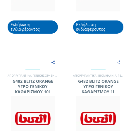
Εκδήλωση
Εκδήλωση
ενδιαφέροντος
ενδιαφέροντος
ΑΠΟΡΡΥΠΑΝΤΙΚΆ
,
ΓΕΝΙΚΉΣ ΧΡΉΣΗΣ / ΔΆΠΕΔΑ
,
ΜΟΝΆΔΑ ΥΓΕΊΑΣ
ΑΠΟΡΡΥΠΑΝΤΙΚΆ
,
ΞΕΝΟΔΟΧΕΊΟ
,
ΒΙΟΜΗΧΑΝΊΑ
,
ΧΗΜΙΚΆ - Α
,
ΓΕΝΙΚΉΣ ΧΡΉΣΗΣ / ΔΆΠΕΔΑ
G482 BLITZ ORANGE
G482 BLITZ ORANGE
ΥΓΡΟ ΓΕΝΙΚΟΥ
ΥΓΡΟ ΓΕΝΙΚΟΥ
ΚΑΘΑΡΙΣΜΟΥ 10L
ΚΑΘΑΡΙΣΜΟΥ 1L