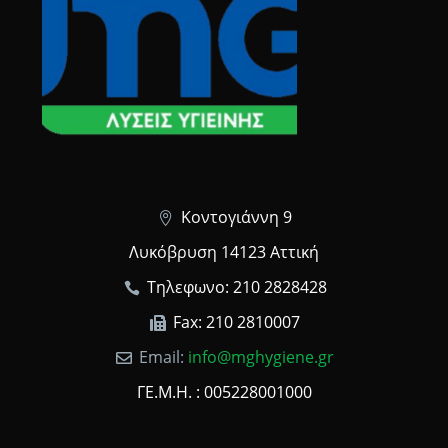
Κοντογιάννη 9
Λυκόβρυση 14123 Αττική
Τηλεφωνο: 210 2828428
Fax: 210 2810007
Email:
info@mghygiene.gr
ΓΕ.Μ.Η. : 005228001000