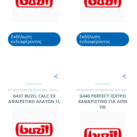
Εκδήλωση
Εκδήλωση
ενδιαφέροντος
ενδιαφέροντος
ΑΠΟΡΡΥΠΑΝΤΙΚΆ
,
ΚΟΥΖΊΝΑ - GRILL
,
ΞΕΝΟΔΟΧΕΊΟ
EΠΙΧΕΊΡΗΣΗ
,
ΧΗΜΙΚΆ - ΑΠΟΡΡΥΠΑΝΤΙΚΆ
,
ΑΠΟΡΡΥΠΑΝΤΙΚΆ
,
ΒΙΟΜΗΧΑΝΊΑ ΤΡΟΦΊΜΩΝ
G437 BUZIL CALC EX
G440 PERFECT ΙΣΧΥΡΟ
ΑΦΑΙΡΕΤΙΚΟ ΑΛΑΤΩΝ 1L
ΚΑΘΑΡΙΣΤΙΚΟ ΓΙΑ ΛΙΠΗ
10L