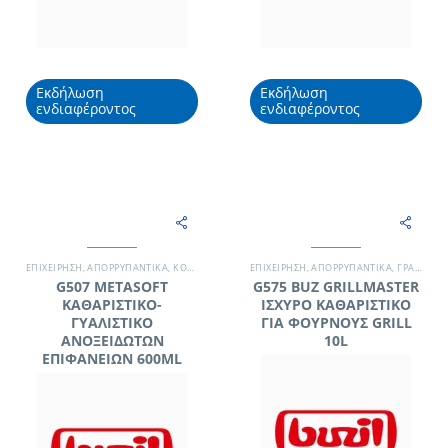
Εκδήλωση
Εκδήλωση
ενδιαφέροντος
ενδιαφέροντος
EΠΙΧΕΊΡΗΣΗ
,
ΑΠΟΡΡΥΠΑΝΤΙΚΆ
,
ΚΟΥΖΊΝΑ - GRILL
EΠΙΧΕΊΡΗΣΗ
,
ΞΕΝΟΔΟΧΕΊΟ
,
ΑΠΟΡΡΥΠΑΝΤΙΚΆ
,
ΣΥΝΕΡΓΕΊΟ ΚΑΘΑΡΙΣΜΟΎ
,
ΓΡΑΦΕΊΟ
,
,
G507 METASOFT
G575 BUZ GRILLMASTER
ΚΑΘΑΡΙΣΤΙΚΟ-
ΙΣΧΥΡΟ ΚΑΘΑΡΙΣΤΙΚΟ
ΓΥΑΛΙΣΤΙΚΟ
ΓΙΑ ΦΟΥΡΝΟΥΣ GRILL
ΑΝΟΞΕΙΔΩΤΩΝ
10L
ΕΠΙΦΑΝΕΙΩΝ 600ML