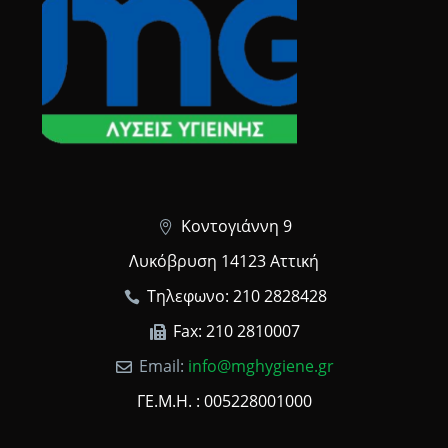
Κοντογιάννη 9
Λυκόβρυση 14123 Αττική
Τηλεφωνο: 210 2828428
Fax: 210 2810007
Email:
info@mghygiene.gr
ΓΕ.Μ.Η. : 005228001000