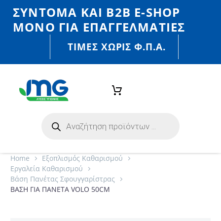
ΣΎΝΤΟΜΑ ΚΑΙ Β2Β E-SHOP
MONO ΓΙΑ ΕΠΑΓΓΕΛΜΑΤΊΕΣ
ΤΙΜΈΣ ΧΩΡΙΣ Φ.Π.Α.
Home
Εξοπλισμός Καθαρισμού
Εργαλεία Καθαρισμού
Βάση Πανέτας Σφουγγαρίστρας
ΒΑΣΗ ΓΙΑ ΠΑΝΕΤΑ VOLO 50CM