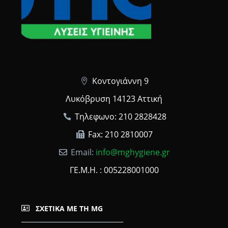
Κοντογιάννη 9
Λυκόβρυση 14123 Αττική
Τηλεφωνο: 210 2828428
Fax: 210 2810007
Email:
info@mghygiene.gr
ΓΕ.Μ.Η. : 005228001000
ΣΧΕΤΙΚΆ ΜΕ ΤΗ MG