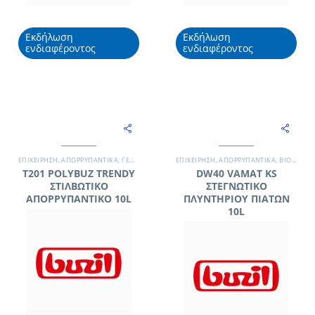
Εκδήλωση
Εκδήλωση
ενδιαφέροντος
ενδιαφέροντος
EΠΙΧΕΊΡΗΣΗ
,
ΑΠΟΡΡΥΠΑΝΤΙΚΆ
,
ΓΕΝΙΚΉΣ ΧΡΉΣΗΣ / ΔΆΠΕΔΑ
EΠΙΧΕΊΡΗΣΗ
,
ΜΟΝΆΔΑ ΥΓΕΊΑΣ
,
ΑΠΟΡΡΥΠΑΝΤΙΚΆ
,
ΞΕΝΟΔΟΧΕΊΟ
,
ΒΙΟΜΗΧΑΝΊΑ ΤΡΟΦΊΜΩΝ
T201 POLYBUZ TRENDY
DW40 VAMAT KS
ΣΤΙΛΒΩΤΙΚΟ
ΣΤΕΓΝΩΤΙΚΟ
ΑΠΟΡΡΥΠΑΝΤΙΚΟ 10L
ΠΛΥΝΤΗΡΙΟΥ ΠΙΑΤΩΝ
10L