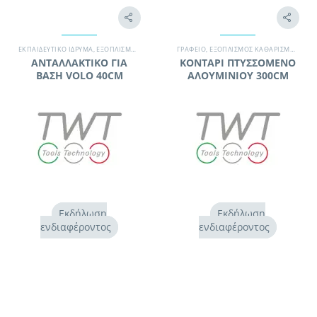
ΕΚΠΑΙΔΕΥΤΙΚΌ ΊΔΡΥΜΑ
,
ΕΞΟΠΛΙΣΜΌΣ ΚΑΘΑΡΙΣΜΟΎ
ΓΡΑΦΕΊΟ
,
ΕΡΓΑΛΕΊΑ ΚΑΘΑΡΙΣΜΟΎ
,
ΕΞΟΠΛΙΣΜΌΣ ΚΑΘΑΡΙΣΜΟΎ
,
ΠΑΝΈΤΕΣ
,
ΕΡΓ
ΑΝΤΑΛΛΑΚΤΙΚΟ ΓΙΑ
ΚΟΝΤΑΡΙ ΠΤΥΣΣΟΜΕΝΟ
ΒΑΣΗ VOLO 40CM
ΑΛΟΥΜΙΝΙΟΥ 300CM
Εκδήλωση
Εκδήλωση
ενδιαφέροντος
ενδιαφέροντος