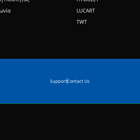
νωνία
LUCART
TWT
Support
Contact Us