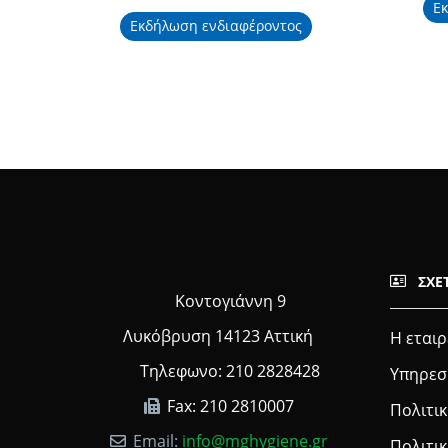
Ε
Εκδήλωση ενδιαφέροντος
ΣΧΕ
Κοντογιάννη 9
Λυκόβρυση 14123 Αττική
Η εταιρ
Τηλεφωνο: 210 2828428
Υπηρεσ
Fax: 210 2810007
Πολιτικ
Email:
info@mghygiene.gr
Πολιτι