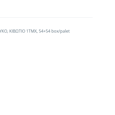
ΚΟ, ΚΙΒΩΤΙΟ 1ΤΜΧ, 54+54 box/palet