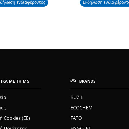
κδήλωση ενδιαφέροντος
Εκδήλωση ενδιαφέροντ
ΤΙΚΆ ΜΕ ΤΗ MG
BRANDS
εία
BUZIL
ιες
ECOCHEM
ή Cookies (ΕΕ)
FATO
κή Ποιότητας
HYGOLET