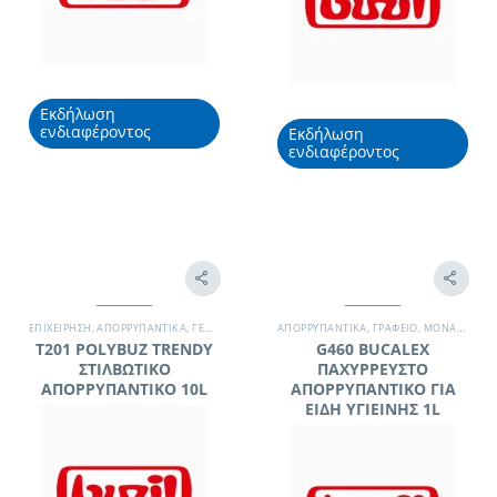
Εκδήλωση
ενδιαφέροντος
Εκδήλωση
ενδιαφέροντος
EΠΙΧΕΊΡΗΣΗ
,
ΑΠΟΡΡΥΠΑΝΤΙΚΆ
,
ΓΕΝΙΚΉΣ ΧΡΉΣΗΣ / ΔΆΠΕΔΑ
ΑΠΟΡΡΥΠΑΝΤΙΚΆ
,
ΜΟΝΆΔΑ ΥΓΕΊΑΣ
,
ΓΡΑΦΕΊΟ
,
,
ΜΟΝΆΔΑ ΥΓΕΊΑΣ
ΞΕΝΟΔΟΧΕΊΟ
T201 POLYBUZ TRENDY
G460 ΒUCΑLΕΧ
ΣΤΙΛΒΩΤΙΚΟ
ΠΑΧΥΡΡΕΥΣΤΟ
ΑΠΟΡΡΥΠΑΝΤΙΚΟ 10L
ΑΠΟΡΡΥΠΑΝΤΙΚΟ ΓΙΑ
ΕΙΔΗ ΥΓΙΕΙΝΗΣ 1L