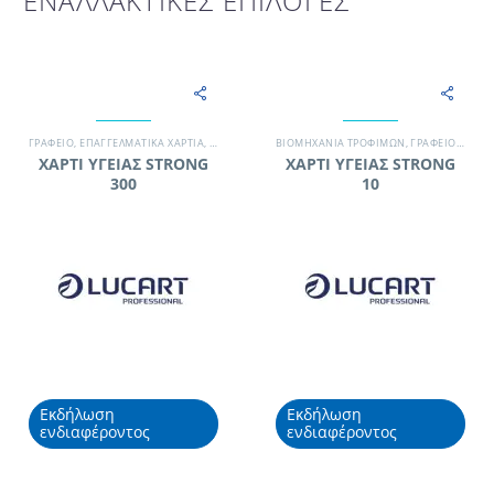
ΕΝΑΛΛΑΚΤΙΚΕΣ ΕΠΙΛΟΓΕΣ
ΓΡΑΦΕΊΟ
,
ΕΠΑΓΓΕΛΜΑΤΙΚΆ ΧΑΡΤΙΆ
,
ΚΑΤΑΣΚΕΥΑΣΤΙΚΉ ΕΤΑΙΡΊΑ
ΒΙΟΜΗΧΑΝΊΑ ΤΡΟΦΊΜΩΝ
,
ΞΕΝΟΔΟΧΕΊΟ
,
ΓΡΑΦΕΊΟ
,
ΠΡΟΪΌΝΤΑ ΧΆ
,
ΕΠΑΓΓ
ΧΑΡΤΙ ΥΓΕΙΑΣ STRONG
ΧΑΡΤΙ ΥΓΕΙΑΣ STRONG
300
10
Εκδήλωση
Εκδήλωση
ενδιαφέροντος
ενδιαφέροντος