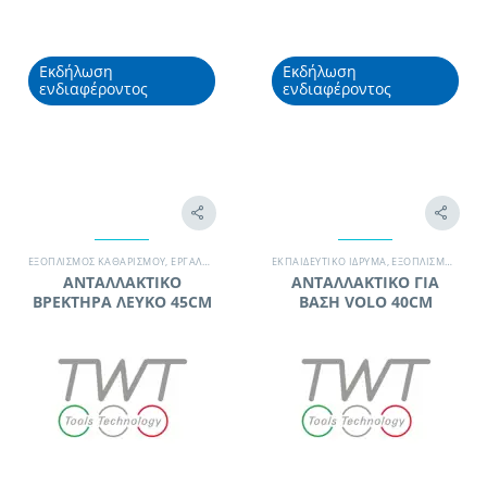
Εκδήλωση
Εκδήλωση
ενδιαφέροντος
ενδιαφέροντος
ΕΞΟΠΛΙΣΜΌΣ ΚΑΘΑΡΙΣΜΟΎ
,
ΕΡΓΑΛΕΊΑ ΚΑΘΑΡΙΣΜΟΎ
ΕΚΠΑΙΔΕΥΤΙΚΌ ΊΔΡΥΜΑ
,
ΚΑΘΑΡΙΣΜΌΣ ΤΖΑΜΙΏΝ
,
ΕΞΟΠΛΙΣΜΌΣ ΚΑΘΑΡΙΣΜΟΎ
,
ΣΥΝΕΡΓΕΊΟ 
ΑΝΤΑΛΛΑΚΤΙΚΟ
ΑΝΤΑΛΛΑΚΤΙΚΟ ΓΙΑ
ΒΡΕΚΤΗΡΑ ΛΕΥΚΟ 45CM
ΒΑΣΗ VOLO 40CM