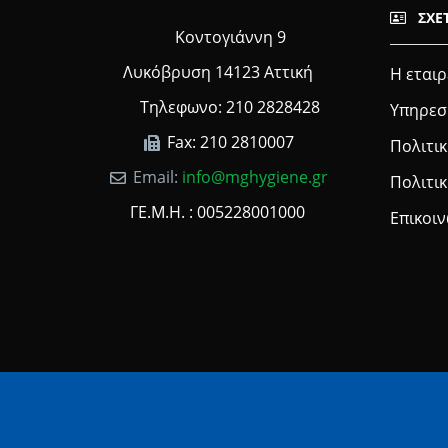
ΣΧΕ
Κοντογιάννη 9
Λυκόβρυση 14123 Αττική
Η εταιρ
Τηλεφωνο: 210 2828428
Υπηρεσ
Fax: 210 2810007
Πολιτικ
Email:
info@mghygiene.gr
Πολιτι
ΓΕ.Μ.Η. : 005228001000
Επικοι