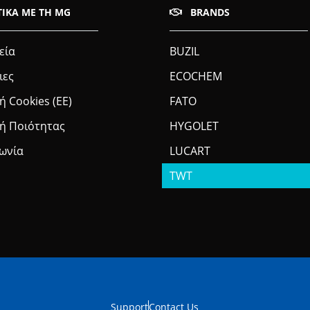
ΤΙΚΆ ΜΕ ΤΗ MG
BRANDS
εία
BUZIL
ιες
ECOCHEM
ή Cookies (ΕΕ)
FATO
κή Ποιότητας
HYGOLET
νωνία
LUCART
TWT
Support
Contact Us