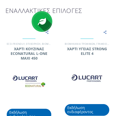
ΕΝΑΛΛΑΚΤΙΚΕΣ ΕΠΙΛΟΓΕΣ
ECO-FRIENDLY
,
EΠΙΧΕΊΡΗΣΗ
,
ΒΙΟΜΗΧΑΝΊΑ ΤΡΟΦΊΜΩΝ
ΒΙΟΜΗΧΑΝΊΑ ΤΡΟΦΊΜΩΝ
,
ΒΙΟΜΗΧΑΝΙΚΆ ΡΟΛΆ - WIPERS
,
ΓΡΑΦΕΊΟ
,
ΕΠΑΓΓ
,
ΓΡΑ
ΧΑΡΤΙ ΚΟΥΖΙΝΑΣ
ΧΑΡΤΙ ΥΓΕΙΑΣ STRONG
ECONATURAL L-ONE
ELITE 4
MAXI 450
Εκδήλωση
ενδιαφέροντος
Εκδήλωση