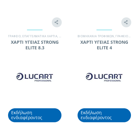
ΓΡΑΦΕΊΟ
,
ΕΠΑΓΓΕΛΜΑΤΙΚΆ ΧΑΡΤΙΆ
,
ΚΑΤΑΣΚΕΥΑΣΤΙΚΉ ΕΤΑΙΡΊΑ
ΒΙΟΜΗΧΑΝΊΑ ΤΡΟΦΊΜΩΝ
,
ΞΕΝΟΔΟΧΕΊΟ
,
ΓΡΑΦΕΊΟ
,
ΠΡΟΪΌΝΤΑ ΧΆ
,
ΕΠΑΓΓ
ΧΑΡΤΙ ΥΓΕΙΑΣ STRONG
ΧΑΡΤΙ ΥΓΕΙΑΣ STRONG
ELITE 8.3
ELITE 4
Εκδήλωση
Εκδήλωση
ενδιαφέροντος
ενδιαφέροντος