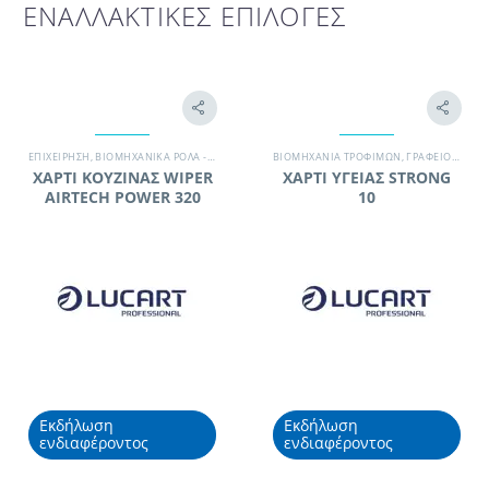
ΕΝΑΛΛΑΚΤΙΚΕΣ ΕΠΙΛΟΓΕΣ
EΠΙΧΕΊΡΗΣΗ
,
ΒΙΟΜΗΧΑΝΙΚΆ ΡΟΛΆ - WIPERS
,
ΓΡΑΦΕΊΟ
ΒΙΟΜΗΧΑΝΊΑ ΤΡΟΦΊΜΩΝ
,
ΕΠΑΓΓΕΛΜΑΤΙΚΆ ΧΑΡΤΙΆ
,
ΓΡΑΦΕΊΟ
,
ΚΑΤΆΣΤΗΜ
,
ΕΠΑΓΓ
ΧΑΡΤΙ ΚΟΥΖΙΝΑΣ WIPER
ΧΑΡΤΙ ΥΓΕΙΑΣ STRONG
AIRTECH POWER 320
10
Εκδήλωση
Εκδήλωση
ενδιαφέροντος
ενδιαφέροντος