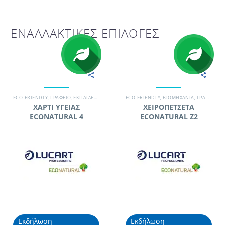
ΕΝΑΛΛΑΚΤΙΚΕΣ ΕΠΙΛΟΓΕΣ
ECO-FRIENDLY
,
ΓΡΑΦΕΊΟ
,
ΕΚΠΑΙΔΕΥΤΙΚΌ ΊΔΡΥΜΑ
ECO-FRIENDLY
,
ΕΠΑΓΓΕΛΜΑΤΙΚΆ ΧΑΡΤΙΆ
,
ΒΙΟΜΗΧΑΝΊΑ
,
ΞΕΝΟΔΟΧΕΊΟ
,
ΓΡΑΦΕΊΟ
,
,
Ε
Π
ΧΑΡΤΙ ΥΓΕΙΑΣ
ΧΕΙΡΟΠΕΤΣΕΤΑ
ECONATURAL 4
ECONATURAL Ζ2
Εκδήλωση
Εκδήλωση