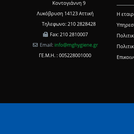
Κοντογιάννη 9
Λυκόβρυση 14123 Αττική
Η εταιρ
Τηλεφωνο: 210 2828428
Υπηρεσ
Fax: 210 2810007
Πολιτικ
Email:
info@mghygiene.gr
Πολιτι
ΓΕ.Μ.Η. : 005228001000
Επικοι