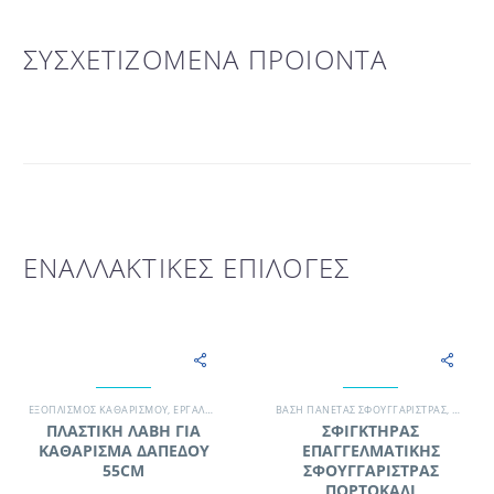
ΣΥΣΧΕΤΙΖΟΜΕΝΑ ΠΡΟΙΟΝΤΑ
ΕΝΑΛΛΑΚΤΙΚΕΣ ΕΠΙΛΟΓΕΣ
ΕΞΟΠΛΙΣΜΌΣ ΚΑΘΑΡΙΣΜΟΎ
,
ΕΡΓΑΛΕΊΑ ΚΑΘΑΡΙΣΜΟΎ
ΒΆΣΗ ΠΑΝΈΤΑΣ ΣΦΟΥΓΓΑΡΊΣΤΡΑΣ
,
ΞΕΝΟΔΟΧΕΊΟ
,
ΣΚΟΎΠΙΣΜΑ - ΣΦΟΥΓΓΆ
,
ΓΡΑΦΕΊ
ΠΛΑΣΤΙΚΗ ΛΑΒΗ ΓΙΑ
ΣΦΙΓΚΤΗΡΑΣ
ΚΑΘΑΡΙΣΜΑ ΔΑΠΕΔΟΥ
ΕΠΑΓΓΕΛΜΑΤΙΚΗΣ
55CM
ΣΦΟΥΓΓΑΡΙΣΤΡΑΣ
ΠΟΡΤΟΚΑΛΙ