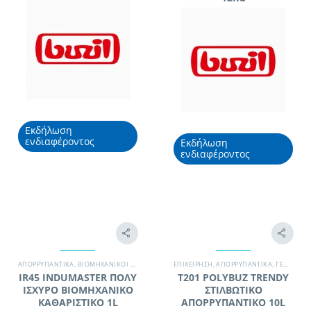
Εκδήλωση
ενδιαφέροντος
Εκδήλωση
ενδιαφέροντος
ΑΠΟΡΡΥΠΑΝΤΙΚΆ
,
ΒΙΟΜΗΧΑΝΙΚΟΊ ΧΏΡΟΙ
,
ΣΥΝΕΡΓΕΊΟ ΚΑΘΑΡΙΣΜΟΎ
EΠΙΧΕΊΡΗΣΗ
,
ΑΠΟΡΡΥΠΑΝΤΙΚΆ
,
ΧΗΜΙΚΆ - ΑΠΟΡΡΥΠΑΝ
,
ΓΕΝΙΚΉΣ ΧΡΉΣΗΣ / ΔΆΠΕΔΑ
IR45 INDUMASTER ΠΟΛΥ
T201 POLYBUZ TRENDY
ΙΣΧΥΡΟ ΒΙΟΜΗΧΑΝΙΚΟ
ΣΤΙΛΒΩΤΙΚΟ
ΚΑΘΑΡΙΣΤΙΚΟ 1L
ΑΠΟΡΡΥΠΑΝΤΙΚΟ 10L