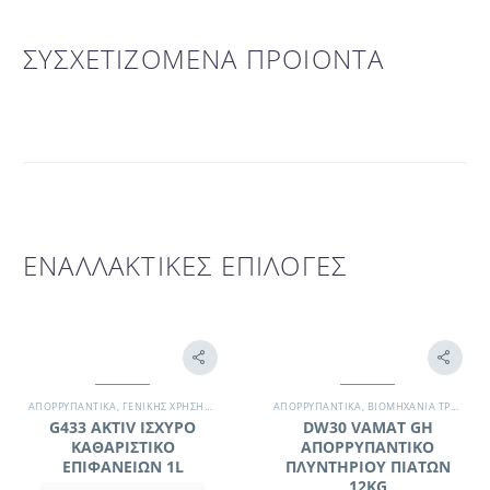
ΣΥΣΧΕΤΙΖΟΜΕΝΑ ΠΡΟΙΟΝΤΑ
ΕΝΑΛΛΑΚΤΙΚΕΣ ΕΠΙΛΟΓΕΣ
ΑΠΟΡΡΥΠΑΝΤΙΚΆ
,
ΓΕΝΙΚΉΣ ΧΡΉΣΗΣ / ΔΆΠΕΔΑ
,
ΣΥΝΕΡΓΕΊΟ ΚΑΘΑΡΙΣΜΟΎ
ΑΠΟΡΡΥΠΑΝΤΙΚΆ
,
ΒΙΟΜΗΧΑΝΊΑ ΤΡΟΦΊΜΩΝ
,
ΧΗΜΙΚΆ - ΑΠΟΡΡ
G433 AKTIV ΙΣΧΥΡΟ
DW30 VAMAT GH
ΚΑΘΑΡΙΣΤΙΚΟ
ΑΠΟΡΡΥΠΑΝΤΙΚΟ
ΕΠΙΦΑΝΕΙΩΝ 1L
ΠΛΥΝΤΗΡΙΟΥ ΠΙΑΤΩΝ
12KG