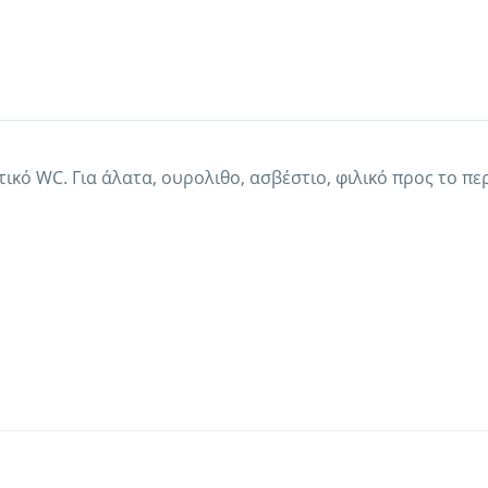
ό WC. Για άλατα, ουρολιθο, ασβέστιο, φιλικό προς το περ