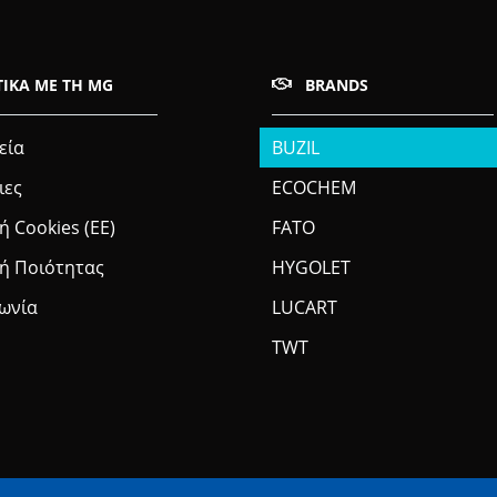
ΤΙΚΆ ΜΕ ΤΗ MG
BRANDS
εία
BUZIL
ιες
ECOCHEM
ή Cookies (ΕΕ)
FATO
κή Ποιότητας
HYGOLET
νωνία
LUCART
TWT