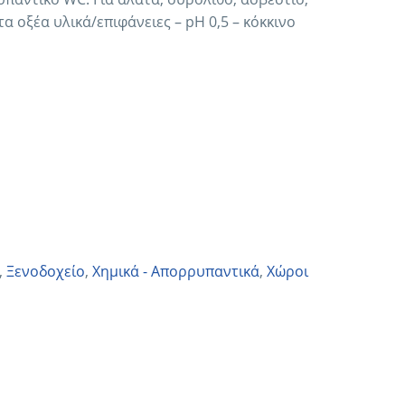
α οξέα υλικά/επιφάνειες – pΗ 0,5 – κόκκινο
,
Ξενοδοχείο
,
Χημικά - Απορρυπαντικά
,
Χώροι