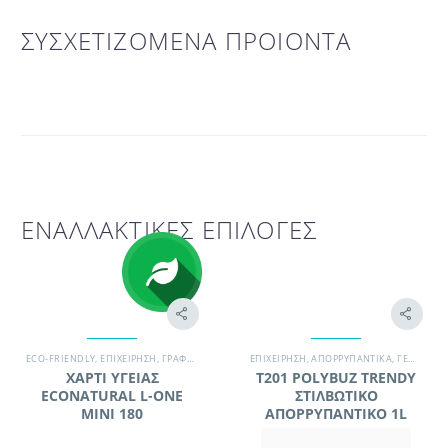
ΣΥΣΧΕΤΙΖΟΜΕΝΑ ΠΡΟΙΟΝΤΑ
ΕΝΑΛΛΑΚΤΙΚΕΣ ΕΠΙΛΟΓΕΣ
ECO-FRIENDLY
,
EΠΙΧΕΊΡΗΣΗ
,
ΓΡΑΦΕΊΟ
,
ΕΠΑΓΓΕΛΜΑΤΙΚΆ ΧΑΡΤΙΆ
EΠΙΧΕΊΡΗΣΗ
,
ΑΠΟΡΡΥΠΑΝΤΙΚΆ
,
ΚΑΤΆΣΤΗΜΑ ΛΙΑΝΙΚΉΣ
,
ΓΕΝΙΚΉΣ ΧΡΉΣΗΣ / ΔΆΠΕΔΑ
,
Π
ΧΑΡΤΙ ΥΓΕΙΑΣ
T201 POLYBUZ TRENDY
ECONATURAL L-ONE
ΣΤΙΛΒΩΤΙΚΟ
MINI 180
ΑΠΟΡΡΥΠΑΝΤΙΚΟ 1L