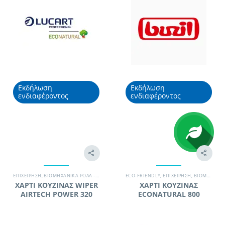
Εκδήλωση
Εκδήλωση
ενδιαφέροντος
ενδιαφέροντος
EΠΙΧΕΊΡΗΣΗ
,
ΒΙΟΜΗΧΑΝΙΚΆ ΡΟΛΆ - WIPERS
,
ΓΡΑΦΕΊΟ
ECO-FRIENDLY
,
ΕΠΑΓΓΕΛΜΑΤΙΚΆ ΧΑΡΤΙΆ
,
EΠΙΧΕΊΡΗΣΗ
,
ΒΙΟΜΗΧΑΝΊΑ ΤΡΟΦΊΜΩΝ
,
ΚΑΤΆΣΤΗΜ
ΧΑΡΤΙ ΚΟΥΖΙΝΑΣ WIPER
ΧΑΡΤΙ ΚΟΥΖΙΝΑΣ
AIRTECH POWER 320
ECONATURAL 800